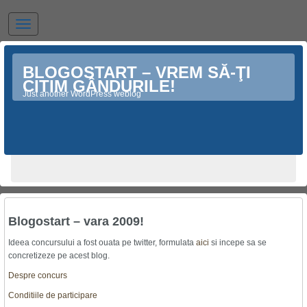
BLOGOSTART – VREM SĂ-ŢI
CITIM GÂNDURILE!
Just another WordPress weblog
Blogostart – vara 2009!
Ideea concursului a fost ouata pe twitter, formulata
aici
si incepe sa se
concretizeze pe acest blog.
Despre concurs
Conditiile de participare