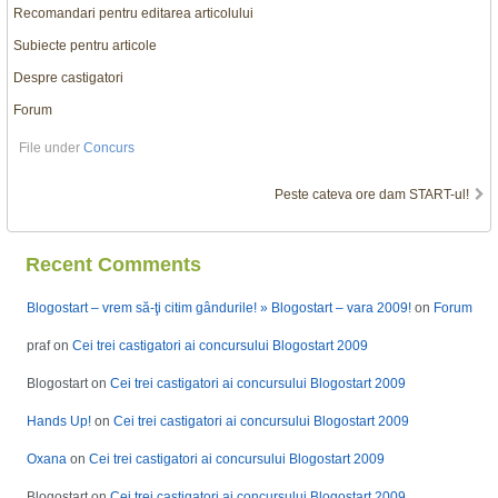
Recomandari pentru editarea articolului
Subiecte pentru articole
Despre castigatori
Forum
File under
Concurs
Post
Peste cateva ore dam START-ul!
navigation
Recent Comments
Blogostart – vrem să-ţi citim gândurile! » Blogostart – vara 2009!
on
Forum
praf
on
Cei trei castigatori ai concursului Blogostart 2009
Blogostart
on
Cei trei castigatori ai concursului Blogostart 2009
Hands Up!
on
Cei trei castigatori ai concursului Blogostart 2009
Oxana
on
Cei trei castigatori ai concursului Blogostart 2009
Blogostart
on
Cei trei castigatori ai concursului Blogostart 2009