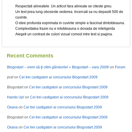
Respectati alineatele. Un articol fara alineate se citeste greu.
Un text prea lung oboseste vederea. Incercati sa nu depasiti 500 de
cuvinte.
O idee profunda exprimata in cuvinte simple a fascinat dintotdeauna.
Complexitatea frazei nu e intotdeauna o dovada de inteligenta
Alegeti un contrast de culori vizual comod intre text si pagina.
Recent Comments
Blogostart – vrem să-ţi citim gândurile! » Blogostart – vara 2009!
on
Forum
praf
on
Cei trei castigatori ai concursului Blogostart 2009
Blogostart
on
Cei trei castigatori ai concursului Blogostart 2009
Hands Up!
on
Cei trei castigatori ai concursului Blogostart 2009
Oxana
on
Cei trei castigatori ai concursului Blogostart 2009
Blogostart
on
Cei trei castigatori ai concursului Blogostart 2009
Oxana
on
Cei trei castigatori ai concursului Blogostart 2009