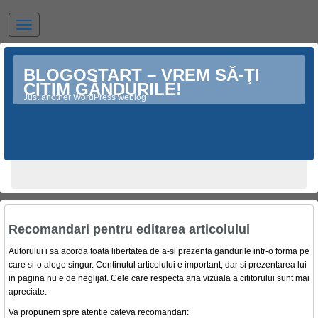
BLOGOSTART – VREM SĂ-ŢI
CITIM GÂNDURILE!
Just another WordPress weblog
Recomandari pentru editarea articolului
Autorului i sa acorda toata libertatea de a-si prezenta gandurile intr-o forma pe
care si-o alege singur. Continutul articolului e important, dar si prezentarea lui
in pagina nu e de neglijat. Cele care respecta aria vizuala a cititorului sunt mai
apreciate.
Va propunem spre atentie cateva recomandari: